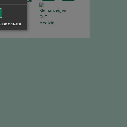
n
isiert mit Klaro!