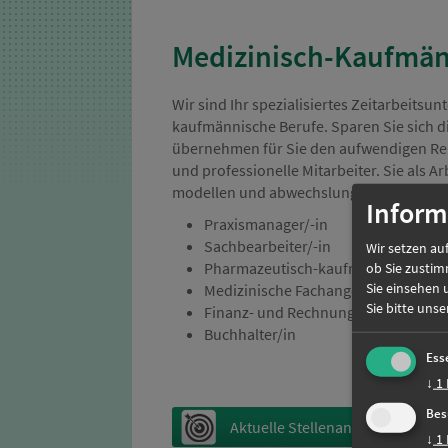
Medizinisch-Kaufmän
Wir sind Ihr spe­ziali­sier­tes Zeit­ar­beits
kaufmännische Berufe. Sparen Sie sich di
übernehmen für Sie den aufwendigen Rekr
und professionelle Mitarbeiter. Sie als Arb
modellen und ab­wechs­lungs­reichen Tät
Inform
Praxismanager/-in
Sachbearbeiter/-in
Wir setzen auf
Pharmazeutisch-kaufmännische/r An
ob Sie zustim
Sie einsehen 
Medizinische Fachangestellte
Sie bitte uns
Finanz- und Rechnungswesenassiste
Buchhalter/in
Ess
↓
1
Bes
Aktuelle Stellenangebote
↓
1