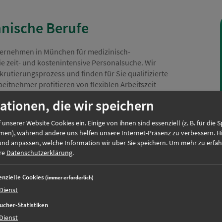
nische Berufe
­un­ter­neh­men in München für medizinisch-
e zeit- und kostenintensive Personalsuche. Wir
utierungsprozess und finden für Sie qualifizierte
eitnehmer pro­fi­tieren von flexiblen Arbeits­zeit­
ig­keiten in renommierten Unternehmen.
ationen, die wir speichern
 unserer Website Cookies ein. Einige von ihnen sind essenziell (z. B. für die 
gestellte/r
men), während andere uns helfen unsere Internet-Präsenz zu verbessern. H
und anpassen, welche Information wir über Sie speichern.
Um mehr zu erfah
ere
Datenschutzerklärung
.
nt/in
enzielle Cookies
(immer erforderlich)
Dienst
ucher-Statistiken
Dienst