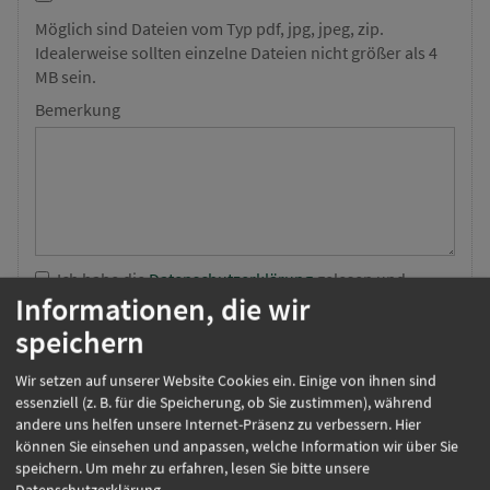
Möglich sind Dateien vom Typ pdf, jpg, jpeg, zip.
Idealerweise sollten einzelne Dateien nicht größer als 4
MB sein.
Bemerkung
Ich habe die
Datenschutzerklärung
gelesen und
Informationen, die wir
stimme der Weiterverarbeitung meiner Angaben aus
dem Bewerbungsformular zur Beantwortung meiner
speichern
Bewerbung zu. Selbstverständlich werden Ihre Daten
unsererseits streng vertraulich behandelt. Hinweis:
Wir setzen auf unserer Website Cookies ein. Einige von ihnen sind
Sie können Ihre Einwilligung jederzeit für die Zukunft
essenziell (z. B. für die Speicherung, ob Sie zustimmen), während
per E-Mail an
info@gut-medizin.de
widerrufen.
andere uns helfen unsere Internet-Präsenz zu verbessern. Hier
können Sie einsehen und anpassen, welche Information wir über Sie
speichern.
Um mehr zu erfahren, lesen Sie bitte unsere
Datenschutzerklärung
.