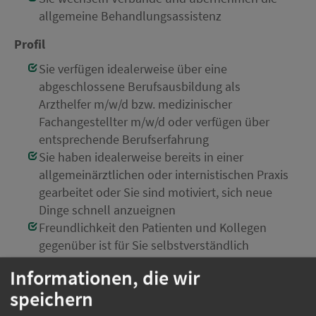
allgemeine Behandlungsassistenz
Profil
Sie verfügen idealerweise über eine
abgeschlossene Berufsausbildung als
Arzthelfer m/w/d bzw. medizinischer
Fachangestellter m/w/d oder verfügen über
entsprechende Berufserfahrung
Sie haben idealerweise bereits in einer
allgemeinärztlichen oder internistischen Praxis
gearbeitet oder Sie sind motiviert, sich neue
Dinge schnell anzueignen
Freundlichkeit den Patienten und Kollegen
gegenüber ist für Sie selbstverständlich
Sie mögen es Dinge zu organisieren
Informationen, die wir
Einsatzort:
München
speichern
Beschäftigungsart:
Vollzeit, Teilzeit flexibel