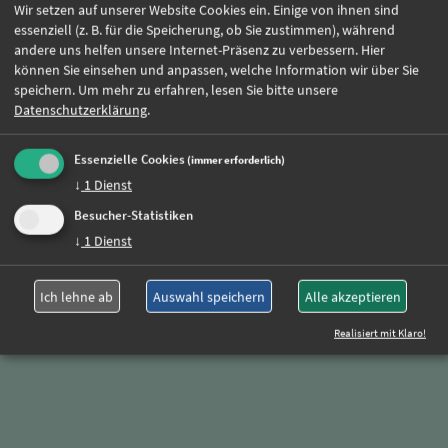
Wir setzen auf unserer Website Cookies ein. Einige von ihnen sind
essenziell (z. B. für die Speicherung, ob Sie zustimmen), während
andere uns helfen unsere Internet-Präsenz zu verbessern. Hier
können Sie einsehen und anpassen, welche Information wir über Sie
Jetzt online bewerben
speichern.
Um mehr zu erfahren, lesen Sie bitte unsere
Datenschutzerklärung
.
Weitere Jobs
Essenzielle Cookies
(immer erforderlich)
↓
1
Dienst
Besucher-Statistiken
Oder rufen Sie uns einfach an:
↓
1
Dienst
+49 (0)89 590 68 65-0
Ich lehne ab
Auswahl speichern
Alle akzeptieren
Realisiert mit Klaro!