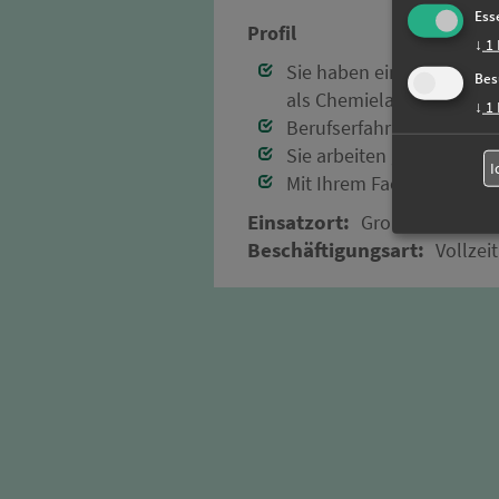
Ess
Profil
↓
1
Sie haben eine Ausbildu
Bes
als Chemielaborant m/w
↓
1
Berufserfahrung bringen 
Sie arbeiten gewissenha
I
Mit Ihrem Fachwissen rund
Einsatzort:
Großraum Münc
Beschäftigungsart:
Vollzeit