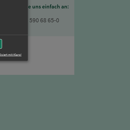
der rufen Sie uns einfach an:
+49 (0)89 590 68 65-0
n
isiert mit Klaro!