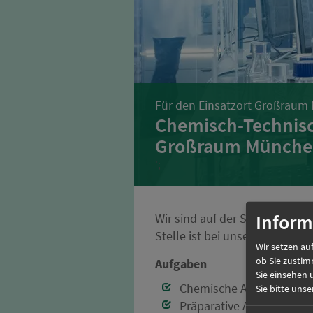
Für den Einsatzort Großraum
Chemisch-Technisc
Großraum Münche
';
Inform
Wir sind auf der Suche nach 
Stelle ist bei unserem Kund
Wir setzen auf
ob Sie zustim
Aufgaben
Sie einsehen 
Chemische Analytik gehö
Sie bitte uns
Präparative Arbeiten üb