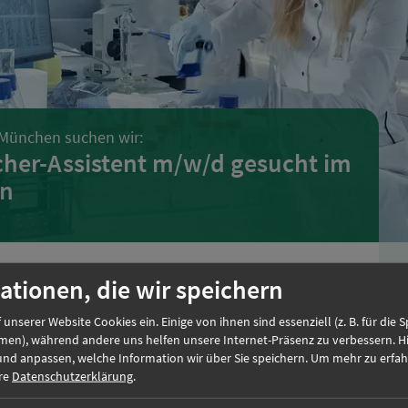
 München suchen wir:
her-Assistent m/w/d gesucht im
n
ationen, die wir speichern
einem Chemisch-Technischen Assistenten m/w/d. Die
en im Großraum München zu besetzen.
 unserer Website Cookies ein. Einige von ihnen sind essenziell (z. B. für die 
men), während andere uns helfen unsere Internet-Präsenz zu verbessern. H
und anpassen, welche Information wir über Sie speichern.
Um mehr zu erfah
rt zu Ihren Aufgaben
ere
Datenschutzerklärung
.
ernehmen Sie