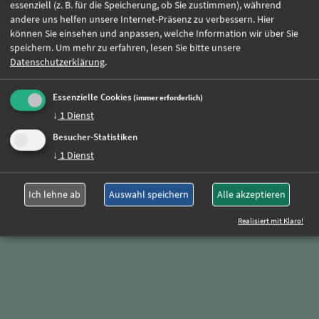
essenziell (z. B. für die Speicherung, ob Sie zustimmen), während
andere uns helfen unsere Internet-Präsenz zu verbessern. Hier
Jetzt online bewerben
können Sie einsehen und anpassen, welche Information wir über Sie
speichern.
Um mehr zu erfahren, lesen Sie bitte unsere
Datenschutzerklärung
.
Weitere Jobs
Essenzielle Cookies
(immer erforderlich)
↓
1
Dienst
Oder rufen Sie uns einfach an:
Besucher-Statistiken
↓
1
Dienst
+49 (0)89 590 68 65-0
Ich lehne ab
Auswahl speichern
Alle akzeptieren
Realisiert mit Klaro!