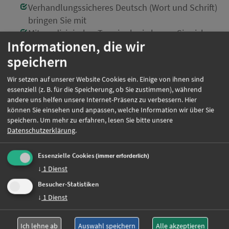
Verhandlungssicheres Deutsch (Wort und Schrift)
bringen Sie mit
Mit medizinischer Terminologie kenne Sie sich
Informationen, die wir
bestens aus
speichern
Ausreichend Berufserfahrung können Sie
vorweisen
Wir setzen auf unserer Website Cookies ein. Einige von ihnen sind
Sie arbeiten gerne flexibel (keine Wochenend-
essenziell (z. B. für die Speicherung, ob Sie zustimmen), während
und Nachtdienste)
andere uns helfen unsere Internet-Präsenz zu verbessern. Hier
können Sie einsehen und anpassen, welche Information wir über Sie
Einsatzort:
München
speichern.
Um mehr zu erfahren, lesen Sie bitte unsere
Beschäftigungsart:
Vollzeit / Teilzeit nach
Datenschutzerklärung
.
Absprache
Essenzielle Cookies
(immer erforderlich)
↓
1
Dienst
Besucher-Statistiken
Jetzt online bewerben
↓
1
Dienst
Weitere Jobs
Ich lehne ab
Auswahl speichern
Alle akzeptieren