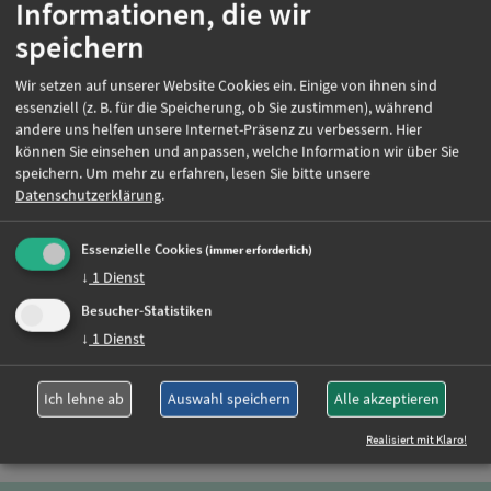
Informationen, die wir
Teamorientiert
Organisationstalent
speichern
Kooperativer Führungsstil
Wir setzen auf unserer Website Cookies ein. Einige von ihnen sind
Einsatzort:
München
essenziell (z. B. für die Speicherung, ob Sie zustimmen), während
Beschäftigungsart:
andere uns helfen unsere Internet-Präsenz zu verbessern. Hier
Vollzeit
können Sie einsehen und anpassen, welche Information wir über Sie
speichern.
Um mehr zu erfahren, lesen Sie bitte unsere
Datenschutzerklärung
.
Jetzt online bewerben
Essenzielle Cookies
(immer erforderlich)
↓
1
Dienst
Weitere Jobs
Besucher-Statistiken
↓
1
Dienst
Oder rufen Sie uns einfach an:
Ich lehne ab
Auswahl speichern
Alle akzeptieren
+49 (0)89 590 68 65-0
Realisiert mit Klaro!