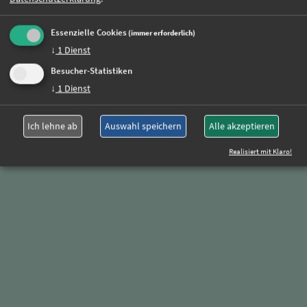
+49 (0)89 590 68 65-0
Essenzielle Cookies
(immer erforderlich)
↓
1
Dienst
Besucher-Statistiken
↓
1
Dienst
Ich lehne ab
Auswahl speichern
Alle akzeptieren
Realisiert mit Klaro!