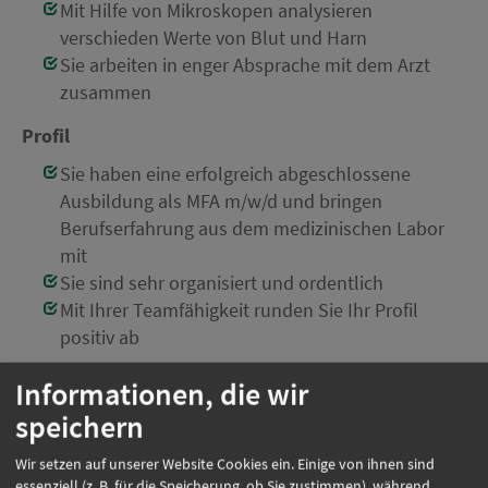
Mit Hilfe von Mikroskopen analysieren
verschieden Werte von Blut und Harn
Sie arbeiten in enger Absprache mit dem Arzt
zusammen
Profil
Sie haben eine erfolgreich abgeschlossene
Ausbildung als MFA m/w/d und bringen
Berufserfahrung aus dem medizinischen Labor
mit
Sie sind sehr organisiert und ordentlich
Mit Ihrer Teamfähigkeit runden Sie Ihr Profil
positiv ab
Einsatzort:
München
Informationen, die wir
Beschäftigungsart:
Vollzeit
speichern
Wir setzen auf unserer Website Cookies ein. Einige von ihnen sind
essenziell (z. B. für die Speicherung, ob Sie zustimmen), während