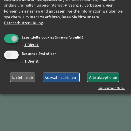
Jetzt online bewerben
andere uns helfen unsere Internet-Präsenz zu verbessern. Hier
können Sie einsehen und anpassen, welche Information wir über Sie
speichern.
Um mehr zu erfahren, lesen Sie bitte unsere
Datenschutzerklärung
.
Weitere Jobs
Essenzielle Cookies
(immer erforderlich)
↓
1
Dienst
Oder rufen Sie uns einfach an:
Besucher-Statistiken
+49 (0)89 590 68 65-0
↓
1
Dienst
Ich lehne ab
Auswahl speichern
Alle akzeptieren
Realisiert mit Klaro!