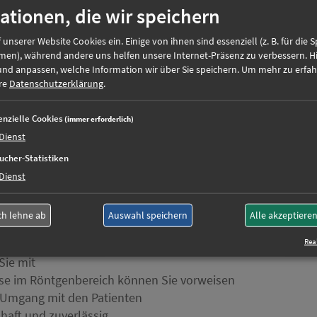
ationen, die wir speichern
 unserer Website Cookies ein. Einige von ihnen sind essenziell (z. B. für die 
O
bläufe bei Untersuchungen und Behandlungen der
men), während andere uns helfen unsere Internet-Präsenz zu verbessern. H
ie
und anpassen, welche Information wir über Sie speichern.
Um mehr zu erfah
ere
Datenschutzerklärung
.
ientendatenverwaltung und Auswertung der
enzielle Cookies
etreuung gehört zu Ihren Aufgaben
(immer erforderlich)
Dienst
 und Abrechnungen kümmern Sie sich
Mammographie, Computertomographie und
ucher-Statistiken
Dienst
ch lehne ab
Auswahl speichern
Alle akzeptiere
hlossene Ausbildung als MTRA m/w/d oder als MFA
Real
haben Sie
Sie mit
sse im Röntgenbereich können Sie vorweisen
r Umgang mit den Patienten
nhaft und zuverlässig