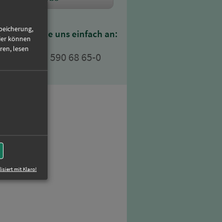
Speicherung,
der rufen Sie uns einfach an:
ier können
ren, lesen
+49 (0)89 590 68 65-0
n
isiert mit Klaro!