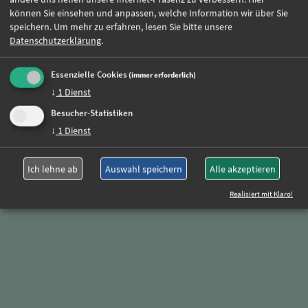
können Sie einsehen und anpassen, welche Information wir über Sie
speichern.
Um mehr zu erfahren, lesen Sie bitte unsere
Weitere Jobs
Datenschutzerklärung
.
Essenzielle Cookies
(immer erforderlich)
Oder rufen Sie uns einfach an:
↓
1
Dienst
+49 (0)89 590 68 65-0
Besucher-Statistiken
↓
1
Dienst
Ich lehne ab
Auswahl speichern
Alle akzeptieren
Realisiert mit Klaro!