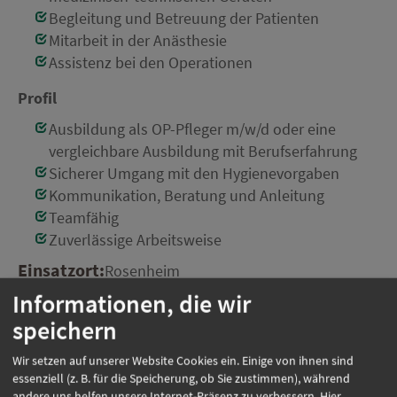
Begleitung und Betreuung der Patienten
Mitarbeit in der Anästhesie
Assistenz bei den Operationen
Profil
Ausbildung als OP-Pfleger m/w/d oder eine
vergleichbare Ausbildung mit Berufserfahrung
Sicherer Umgang mit den Hygienevorgaben
Kommunikation, Beratung und Anleitung
Teamfähig
Zuverlässige Arbeitsweise
Einsatzort:
Rosenheim
Beschäftigungsart:
Vollzeit / Teilzeit
Informationen, die wir
speichern
Wir setzen auf unserer Website Cookies ein. Einige von ihnen sind
Jetzt online bewerben
essenziell (z. B. für die Speicherung, ob Sie zustimmen), während
andere uns helfen unsere Internet-Präsenz zu verbessern. Hier