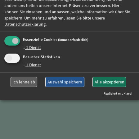
Jetzt online bewerben
andere uns helfen unsere Internet-Präsenz zu verbessern. Hier
können Sie einsehen und anpassen, welche Information wir über Sie
speichern.
Um mehr zu erfahren, lesen Sie bitte unsere
Datenschutzerklärung
.
Weitere Jobs
Essenzielle Cookies
(immer erforderlich)
↓
1
Dienst
Oder rufen Sie uns einfach an:
Besucher-Statistiken
+49 (0)89 590 68 65-0
↓
1
Dienst
Ich lehne ab
Auswahl speichern
Alle akzeptieren
Realisiert mit Klaro!