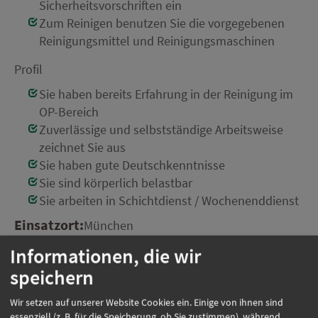
Sicherheitsvorschriften ein
Zum Reinigen benutzen Sie die vorgegebenen
Reinigungsmittel und Reinigungsmaschinen
Profil
Sie haben bereits Erfahrung in der Reinigung im
OP-Bereich
Zuverlässige und selbstständige Arbeitsweise
zeichnet Sie aus
Sie haben gute Deutschkenntnisse
Sie sind körperlich belastbar
Sie arbeiten in Schichtdienst / Wochenenddienst
Einsatzort:
München
Beschäftigungsart:
Vollzeit/Teilzeit nach
Informationen, die wir
Absprache
speichern
Wir setzen auf unserer Website Cookies ein. Einige von ihnen sind
essenziell (z. B. für die Speicherung, ob Sie zustimmen), während