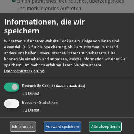
ein empathisches, freundliches, überzeugendes
und motivierendes Auftreten
Teamorientierung und eine hohe
Informationen, die wir
Kooperationsfähigkeit
speichern
physische und psychische Stärke
eigenverantwortliche, selbständige und
Wir setzen auf unserer Website Cookies ein. Einige von ihnen sind
strukturierte Arbeitsweise
essenziell (z. B. für die Speicherung, ob Sie zustimmen), während
Führerschein von Vorteil
andere uns helfen unsere Internet-Präsenz zu verbessern. Hier
können Sie einsehen und anpassen, welche Information wir über Sie
Einsatzort:
Hohenwart
speichern.
Um mehr zu erfahren, lesen Sie bitte unsere
Beschäftigungsart:
Vollzeit / Teilzeit
Datenschutzerklärung
.
Essenzielle Cookies
(immer erforderlich)
↓
1
Dienst
Jetzt online bewerben
Besucher-Statistiken
↓
1
Dienst
Weitere Jobs
Ich lehne ab
Auswahl speichern
Alle akzeptieren