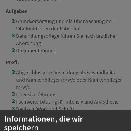
Aufgaben
Grundversorgung und die Überwachung der
Vitalfunktionen der Patienten
Behandlungspflege führen Sie nach ärztlicher
Anordnung
Dokumentationen
Profil
Abgeschlossene Ausbildung als Gesundheits-
und Krankenpfleger m/w/d oder Krankenpfleger
m/w/d
Intensiverfahrung
Fachweiterbildung für Intensiv und Anästhesie
Deutsch (Wort und Schrift)
Fachliches Wissen
Informationen, die wir
speichern
Einsatzort:
München