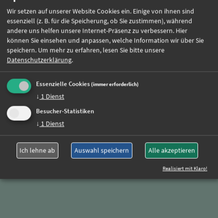
Beschäftigungsart:
Vollzeit / Teilzeit
Wir setzen auf unserer Website Cookies ein. Einige von ihnen sind
essenziell (z. B. für die Speicherung, ob Sie zustimmen), während
andere uns helfen unsere Internet-Präsenz zu verbessern. Hier
können Sie einsehen und anpassen, welche Information wir über Sie
speichern.
Um mehr zu erfahren, lesen Sie bitte unsere
Jetzt online bewerben
Datenschutzerklärung
.
Weitere Jobs
Essenzielle Cookies
(immer erforderlich)
↓
1
Dienst
Besucher-Statistiken
Oder rufen Sie uns einfach an:
↓
1
Dienst
+49 (0)89 590 68 65-0
Ich lehne ab
Auswahl speichern
Alle akzeptieren
Realisiert mit Klaro!