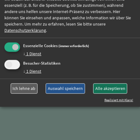
essenziell (z. B. für die Speicherung, ob Sie zustimmen), während
andere uns helfen unsere Internet-Präsenz zu verbessern. Hier
Jetzt online bewerben
können Sie einsehen und anpassen, welche Information wir über Sie
speichern.
Um mehr zu erfahren, lesen Sie bitte unsere
Datenschutzerklärung
.
Weitere Jobs
Essenzielle Cookies
(immer erforderlich)
↓
1
Dienst
Oder rufen Sie uns einfach an:
Besucher-Statistiken
↓
1
Dienst
+49 (0)89 590 68 65-0
Ich lehne ab
Auswahl speichern
Alle akzeptieren
Realisiert mit Klaro!