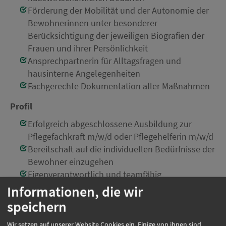
Förderung der Mobilität und der Autonomie der
Bewohnerinnen unter besonderer
Berücksichtigung der jeweiligen Biografien der
Frauen und ihrer Persönlichkeit
Ansprechpartnerin für Alltagsfragen und
hausinterne Angelegenheiten
Fachgerechte Dokumentation aller Maßnahmen
Profil
Erfolgreich abgeschlossene Ausbildung zur
Pflegefachkraft m/w/d oder Pflegehelferin m/w/d
Bereitschaft auf die individuellen Bedürfnisse der
Bewohner einzugehen
Eigenverantwortlich und teamfähig
Informationen, die wir
Einsatzort:
München
speichern
Beschäftigungsart:
Vollzeit
Wir setzen auf unserer Website Cookies ein. Einige von ihnen sind