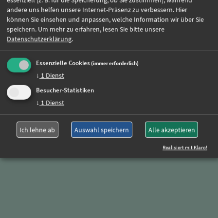
Jetzt online bewerben
andere uns helfen unsere Internet-Präsenz zu verbessern. Hier
können Sie einsehen und anpassen, welche Information wir über Sie
speichern.
Um mehr zu erfahren, lesen Sie bitte unsere
Datenschutzerklärung
.
Weitere Jobs
Essenzielle Cookies
(immer erforderlich)
↓
1
Dienst
Oder rufen Sie uns einfach an:
Besucher-Statistiken
+49 (0)89 590 68 65-0
↓
1
Dienst
Ich lehne ab
Auswahl speichern
Alle akzeptieren
Realisiert mit Klaro!