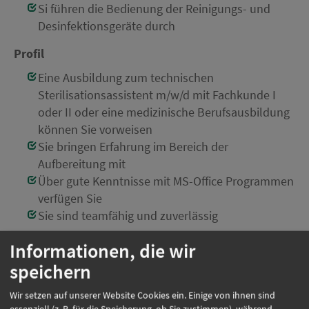
Si führen die Bedienung der Reinigungs- und
Desinfektionsgeräte durch
Profil
Eine Ausbildung zum technischen
Sterilisationsassistent m/w/d mit Fachkunde I
oder II oder eine medizinische Berufsausbildung
können Sie vorweisen
Sie bringen Erfahrung im Bereich der
Aufbereitung mit
Über gute Kenntnisse mit MS-Office Programmen
verfügen Sie
Sie sind teamfähig und zuverlässig
Einsatzort:
Odelzhausen
Informationen, die wir
Beschäftigungsart:
Vollzeit
speichern
Wir setzen auf unserer Website Cookies ein. Einige von ihnen sind
essenziell (z. B. für die Speicherung, ob Sie zustimmen), während