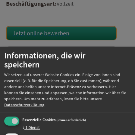
Beschäftigungsart:
Vollzeit
Jetzt online bewerben
Weitere Jobs
Informationen, die wir
speichern
Oder rufen Sie uns einfach an:
Wir setzen auf unserer Website Cookies ein. Einige von ihnen sind
essenziell (z. B. für die Speicherung, ob Sie zustimmen), während
andere uns helfen unsere Internet-Präsenz zu verbessern. Hier
+49 (0)89 590 68 65-0
können Sie einsehen und anpassen, welche Information wir über Sie
speichern.
Um mehr zu erfahren, lesen Sie bitte unsere
Datenschutzerklärung
.
Essenzielle Cookies
(immer erforderlich)
↓
1
Dienst