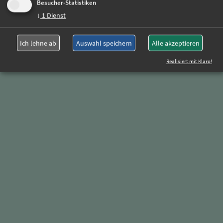
Besucher-Statistiken
↓
1
Dienst
Ich lehne ab
Auswahl speichern
Alle akzeptieren
Realisiert mit Klaro!