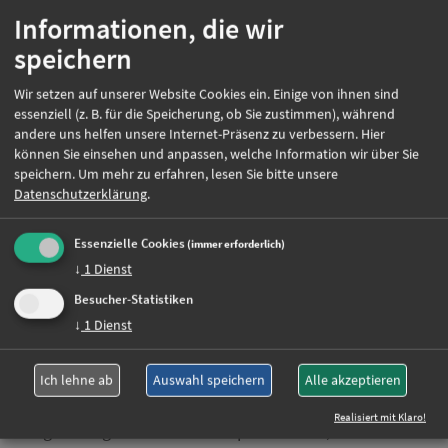
Wir bieten
Informationen, die wir
Eine Beschäftigung im Rahmen der
speichern
Arbeitnehmerüberlassung bei GuT
Personalmanagement GmbH.
Wir setzen auf unserer Website Cookies ein. Einige von ihnen sind
essenziell (z. B. für die Speicherung, ob Sie zustimmen), während
Einen Einsatz zum nächstmöglichen Zeitpunkt in
andere uns helfen unsere Internet-Präsenz zu verbessern. Hier
einer Zahnarztpraxis in Weilheim.
können Sie einsehen und anpassen, welche Information wir über Sie
Vollzeit, Teilzeit oder geringfügige Beschäftigung
speichern.
Um mehr zu erfahren, lesen Sie bitte unsere
nach Absprache.
Datenschutzerklärung
.
Vergütung nach GVP-Tarifvertrag.
Persönliche Betreuung durch unser Team.
Essenzielle Cookies
(immer erforderlich)
Klare Kommunikation und Unterstützung bei
↓
1
Dienst
organisatorischen Fragen.
Besucher-Statistiken
Einen fachlich passenden Einsatz mit
↓
1
Dienst
Schwerpunkt Prophylaxe.
GuT Personalmanagement GmbH begleitet
Ich lehne ab
Auswahl speichern
Alle akzeptieren
medizinisches Fachpersonal auf dem beruflichen
Realisiert mit Klaro!
Weg. Wir legen Wert auf eine persönliche, verlässliche